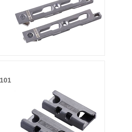
钢双点推拉锁座-72120
明：精铸钢
处理：不锈钢原色
范围：推拉型材