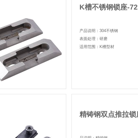
系列
不锈钢系列
04
K槽
产品说
表面
适用