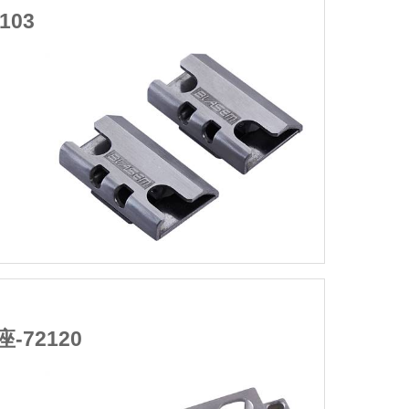
锌合金系列
精铸钢推拉系列
不锈钢锁座-72103
明：304不锈钢
处理：研磨
范围：K槽型材