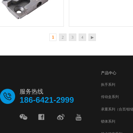
05
C槽
产品说
表面
适用