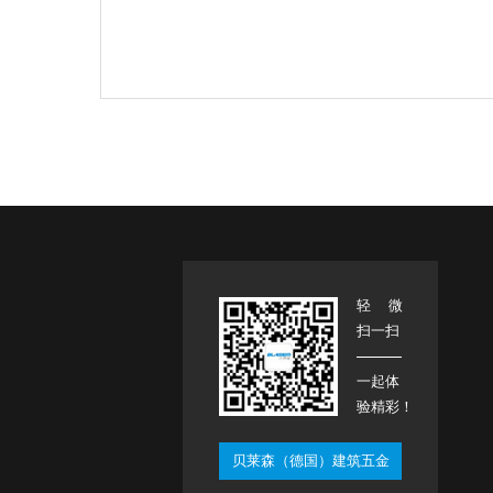
K槽精铸钢防撬锁座-721
产品说明：精铸钢
表面处理：不锈钢原色
适用范围：K槽型材