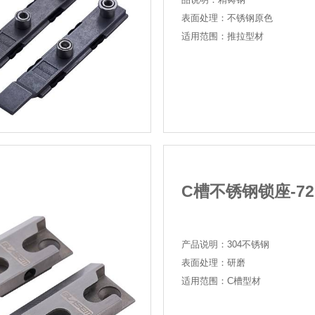
精铸
品说
表面
适用